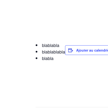
blablabla
Ajouter au calendri
blablablabla
blabla